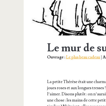
Le mur de s
Ouvrage :
Le plus beau cadeau
|
A
La petite Thé­rèse était une char­
joues roses et aux longues tresses
l’aimer. Disons plu­tôt : on n’aura
une chose : les mains de cette peti