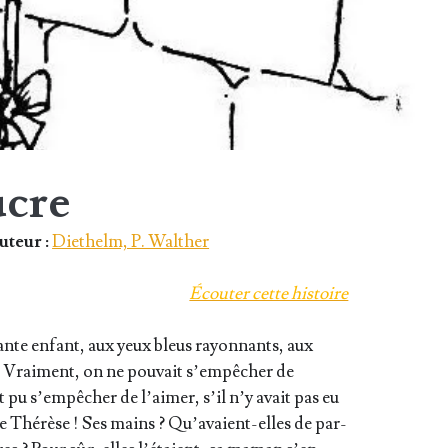
ucre
uteur :
Diethelm, P. Walther
Écou­ter cette histoire
mante enfant, aux yeux bleus rayon­nants, aux
 ! Vrai­ment, on ne pou­vait s’empêcher de
it pu s’empêcher de l’aimer, s’il n’y avait pas eu
te Thé­rèse ! Ses mains ? Qu’avaient-elles de par­