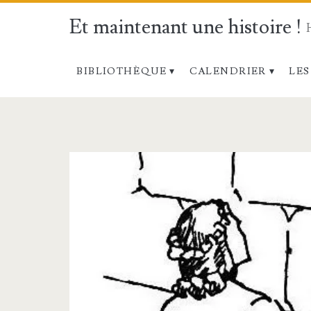
Et maintenant une histoire !
BIBLIOTHÈQUE
CALENDRIER
LES
Catégorie :
<span>Le
plus
beau
cadeau</span>