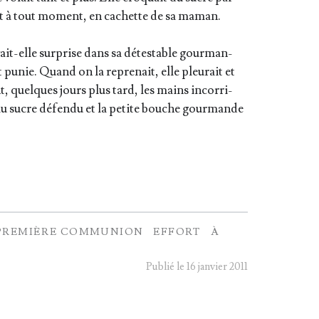
uait à tout moment, en cachette de sa maman.
ait-elle sur­prise dans sa détes­table gour­man­
et punie. Quand on la repre­nait, elle pleu­rait et
ant, quelques jours plus tard, les mains incor­ri­
 au sucre défen­du et la petite bouche gour­mande
PREMIÈRE COMMUNION
EFFORT
À
Publié le 16 janvier 2011