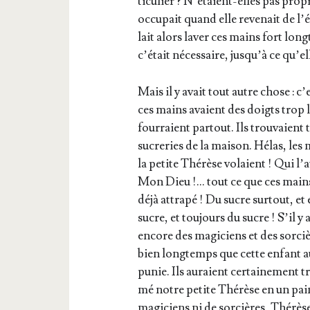
ti­cu­lier ? N’étaient-elles pas pro
occu­pait quand elle reve­nait de l’é
lait alors laver ces mains fort lon
c’était néces­saire, jusqu’à ce qu
Mais il y avait tout autre chose : c’
ces mains avaient des doigts trop 
four­raient par­tout. Ils trou­vaient 
sucre­ries de la mai­son. Hélas, les
la petite Thé­rèse volaient ! Qui l’a
Mon Dieu !… tout ce que ces main
déjà attra­pé ! Du sucre sur­tout, e
sucre, et tou­jours du sucre ! S’il y 
encore des magi­ciens et des sor­cièr
bien long­temps que cette enfant a
punie. Ils auraient cer­tai­ne­ment t
mé notre petite Thé­rèse en un pai
magi­ciens ni de sor­cières, Thé­rèse