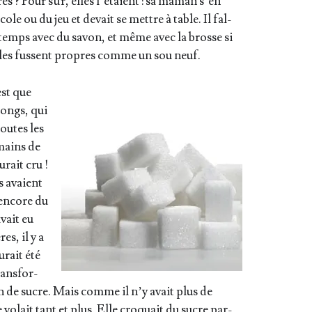
pres ? Pour sûr, elles l’étaient : sa maman s’en
cole ou du jeu et devait se mettre à table. Il fal­
g­temps avec du savon, et même avec la brosse si
’elles fussent propres comme un sou neuf.
est que
longs, qui
toutes les
 mains de
urait cru !
s avaient
t encore du
avait eu
es, il y a
urait été
rans­for­
n de sucre. Mais comme il n’y avait plus de
 volait tant et plus. Elle cro­quait du sucre par-