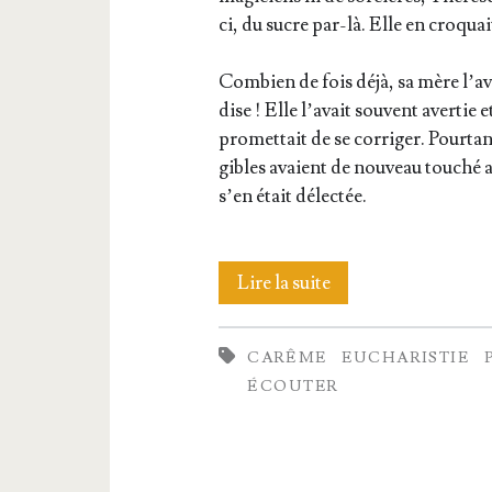
ci, du sucre par-là. Elle en cro­q
Com­bien de fois déjà, sa mère l’av
dise ! Elle l’avait sou­vent aver­tie 
pro­met­tait de se cor­ri­ger. Pour­t
gibles avaient de nou­veau tou­ché
s’en était délectée.
Le
Lire la suite
mur
CARÊME
EUCHARISTIE
de sucre
ÉCOUTER