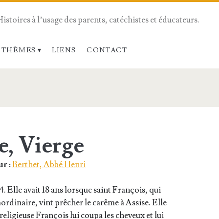
Histoires à l’usage des parents, catéchistes et éducateurs.
 THÈMES
LIENS
CONTACT
e, Vierge
r :
Berthet, Abbé Henri
4. Elle avait 18 ans lorsque saint Fran­çois, qui
ra­or­di­naire, vint prê­cher le carême à Assise. Elle
reli­gieuse Fran­çois lui cou­pa les che­veux et lui