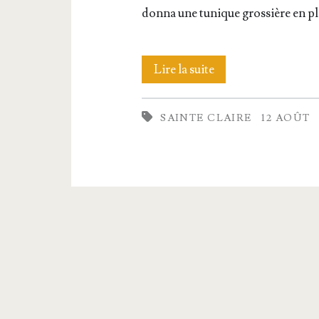
don­na une tunique gros­sière en p
Sainte
Lire la suite
Claire,
SAINTE CLAIRE
12 AOÛT
Vierge