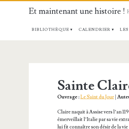
Et maintenant une histoire !
BIBLIOTHÈQUE
CALENDRIER
LES
Étiquette :
<span>Sainte
Claire</span>
Sainte Clair
Ouvrage :
Le Saint du Jour
|
Auteu
Claire naquit à Assise vers l’an 119
émer­veillait l’I­ta­lie par sa vie ext
lui fit connaître son désir de la vie 